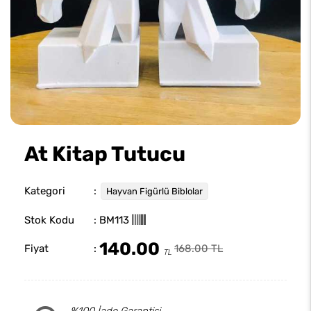
At Kitap Tutucu
Kategori
:
Hayvan Figürlü Biblolar
Stok Kodu
: BM113
140.00
Fiyat
:
168.00 TL
TL