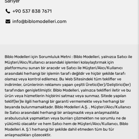
Sarıyer
+90 537 838 7671
info@biblomodelleri.com
Biblo Modelleri için Sorumluluk Metni : Biblo Modelleri, yalnızca Satıcı ile
Müşteri/Alıcı/Kullanıcı arasındaki işlemleri kolaylaştırmak için
platformunu sunan bir aracıdır ve Satıcı ile Müşteri/Alıcı/Kullanıcı
arasındaki herhangi bir işlemin tarafı değildir ve hiçbir şekilde tarafı
olamaz veya kontrol edilemez. Bu Web Sitesindeki tüm teklifler ve
indirimler, ürünlerinin reklamını yapan çeşitli Üretici(ler)/Geliştirici(ler)
tarafından genişletilmiştir. Biblo Modelleri, yalnızca teklifleri iletir ve bu
ürün veya hizmetlerin hiçbirini satmaz veya sunmaz. Sitede yapılan
teklif(ler)le ilgili herhangi bir garanti vermemekte veya herhangi bir
beyanda bulunmamaktadır. Biblo Modelleri A.Ş. , Müşteri/Alıcı/Kullanıcı
ile Satıcı arasındaki herhangi bir anlaşmazlık veya anlaşmazlıkta
arabuluculuk yapmaktan veya bunları çözmekten ne sorumlu ne de
yükümlü olacaktır ve hem Satıcı hem de Müşteri/Alıcı/Kullanıcı, Biblo
Modelleri A. Ş.'i herhangi bir şekilde dahil etmeden tüm bu tür
anlaşmazlıkları çözecektir.