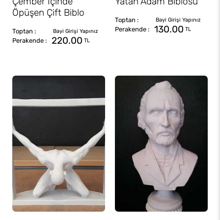
Çember İçinde
Yatan Adam Biblosu
Öpüşen Çift Biblo
130.00
TL
220.00
TL