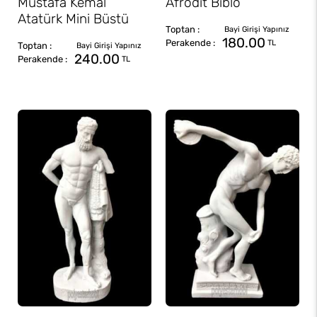
Mustafa Kemal
Afrodit Biblo
Atatürk Mini Büstü
180.00
TL
240.00
TL