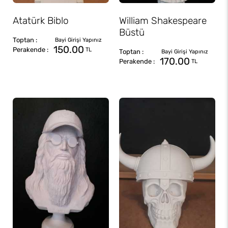
Atatürk Biblo
William Shakespeare
Büstü
150.00
TL
170.00
TL