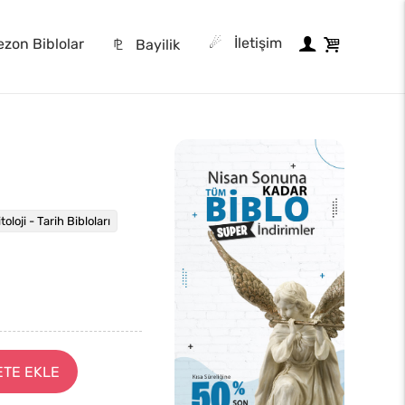
☄
İletişim
zon Biblolar
⅊
Bayilik
toloji - Tarih Bibloları
ETE EKLE