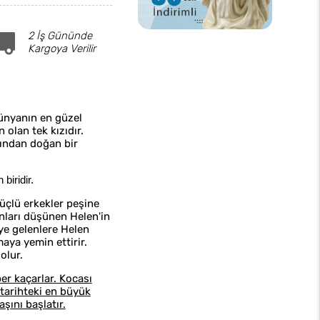
2 İş Gününde
Kargoya Verilir
dünyanın en güzel
 olan tek kızıdır.
ğından doğan bir
biridir.
üçlü erkekler peşine
nları düşünen Helen'in
ye gelenlere Helen
aya yemin ettirir.
olur.
er kaçarlar. Kocası
 tarihteki en büyük
ını başlatır.