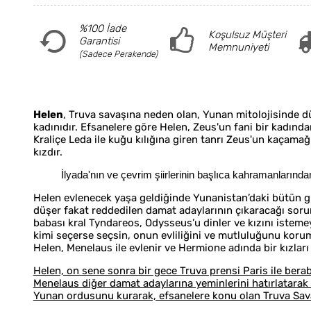
%100 İade
Koşulsuz Müşteri
Garantisi
Memnuniyeti
(Sadece Perakende)
Helen
, Truva savaşına neden olan, Yunan mitolojisinde 
kadınıdır. Efsanelere göre Helen, Zeus'un fani bir kadından
Kraliçe Leda ile kuğu kılığına giren tanrı Zeus'un kaçama
kızdır.
İlyada'nın ve çevrim şiirlerinin başlıca kahramanlarından 
Helen evlenecek yaşa geldiğinde Yunanistan’daki bütün g
düşer fakat reddedilen damat adaylarının çıkaracağı soru
babası kral Tyndareos, Odysseus’u dinler ve kızını isteme
kimi seçerse seçsin, onun evliliğini ve mutluluğunu korum
Helen, Menelaus ile evlenir ve Hermione adında bir kızları 
Helen, on sene sonra bir gece Truva prensi Paris ile berab
Menelaus diğer damat adaylarına yeminlerini hatırlatarak
Yunan ordusunu kurarak, efsanelere konu olan Truva Savaş