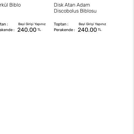
rkül Biblo
Disk Atan Adam
Discobolus Biblosu
240.00
240.00
TL
TL