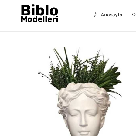
Biblo
℟
Anasayfa
Ω
Modelleri