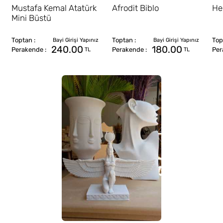
Mustafa Kemal Atatürk
Afrodit Biblo
He
Mini Büstü
240.00
180.00
TL
TL