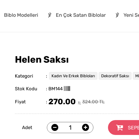
Biblo Modelleri
℣
En Çok Satan Biblolar
℣
Yeni Se
Helen Saksı
Kategori
:
Kadın Ve Erkek Bibloları
Dekoratif Saksı
Mi
Stok Kodu
: BM144
270.00
Fiyat
:
324.00 TL
TL
SEP
Adet