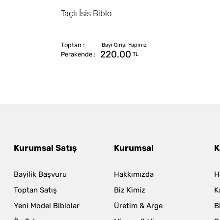
Taçlı İsis Biblo
220.00
TL
Kurumsal Satış
Kurumsal
K
Bayilik Başvuru
Hakkımızda
H
Toptan Satış
Biz Kimiz
K
Yeni Model Biblolar
Üretim & Arge
B