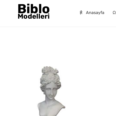
Biblo
℟
Anasayfa
Ω
Modelleri