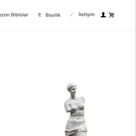
☄
İletişim
zon Biblolar
⅊
Bayilik