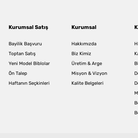
Kurumsal Satış
Kurumsal
K
Bayilik Başvuru
Hakkımızda
H
Toptan Satış
Biz Kimiz
K
Yeni Model Biblolar
Üretim & Arge
B
Ön Talep
Misyon & Vizyon
D
Haftanın Seçkinleri
Kalite Belgeleri
D
M
B
B